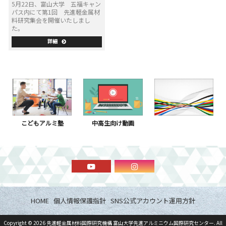
5月22日、富山大学 五福キャン
パス内にて第1回 先進軽金属材
料研究集会を開催いたしまし
た。
詳細
こどもアルミ塾
中高生向け動画
HOME
個人情報保護指針
SNS公式アカウント運用方針
Copyright ©
2026
先進軽金属材料国際研究機構 富山大学先進アルミニウム国際研究センター
. All