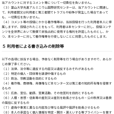
当アカウントに対するコメント等について一切責任を負いません。
（３）富山大学先進アルミニウム国際研究センターは、当アカウントに関連し
て、利用者間又は利用者と第三者間でトラブルや紛争が発生した場合であって
も、一切責任を負いません。
（４）コメント等の投稿にかかる著作権等は、当該投稿を行った利用者本人に帰
属しますが、投稿されたことをもって、利用者は本センターに対し、投稿コンテ
ンツを全世界において無償で非独占的に使用する権利を許諾したものとし、か
つ、本センターに対して著作権等を行使しないことに同意したものとします。
５ 利用者による書き込みの削除等
以下の各項に該当する場合、予告なく削除等を行う場合がありますので、あらか
じめ御了承ください。
（１）法律、法令等に違反する内容又は違反するおそれがあるもの
（２）特定の個人・団体等を誹謗中傷するもの
（３）政治、宗教活動を目的とするもの
（４）著作権、商標権、肖像権など本センター又は第三者の知的所有権を侵害す
るもの
（５）広告、宣伝、勧誘、営業活動、その他営利を目的とするもの
（６）人種・思想・信条等の差別又は差別を助長させるもの・公の秩序又は善良
の風俗に反するもの
（７）虚偽や事実と異なる内容及び単なる風評や風評を助長させるもの
（８）本人の承諾なく個人情報を特定・開示・漏えいする等プライバシーを害す