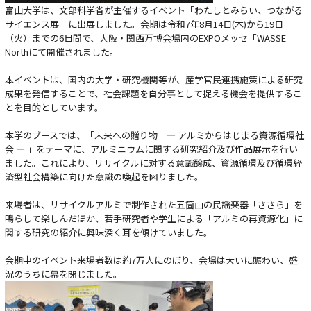
富山大学は、文部科学省が主催するイベント「わたしとみらい、つながる
サイエンス展」に出展しました。会期は令和7年8月14日(木)から19日
（火）までの6日間で、大阪・関西万博会場内のEXPOメッセ「WASSE」
Northにて開催されました。
本イベントは、国内の大学・研究機関等が、産学官民連携施策による研究
成果を発信することで、社会課題を自分事として捉える機会を提供するこ
とを目的としています。
本学のブースでは、「未来への贈り物 ― アルミからはじまる資源循環社
会 ― 」をテーマに、アルミニウムに関する研究紹介及び作品展示を行い
ました。これにより、リサイクルに対する意識醸成、資源循環及び循環経
済型社会構築に向けた意識の喚起を図りました。
来場者は、リサイクルアルミで制作された五箇山の民謡楽器「ささら」を
鳴らして楽しんだほか、若手研究者や学生による「アルミの再資源化」に
関する研究の紹介に興味深く耳を傾けていました。
会期中のイベント来場者数は約7万人にのぼり、会場は大いに賑わい、盛
況のうちに幕を閉じました。