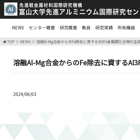
NEWS
センター概要
研究概要
教員
研究実績
所有機器
TOP
NEWS
溶融Al-Mg合金からのFe除去に資するAl3Fe金属間化合物の
溶融Al-Mg合金からのFe除去に資するA
2024/06/03