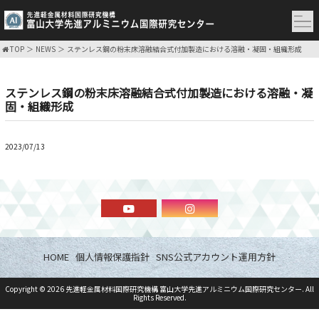
TOP
NEWS
ステンレス鋼の粉末床溶融結合式付加製造における溶融・凝固・組織形成
ステンレス鋼の粉末床溶融結合式付加製造における溶融・凝
固・組織形成
2023/07/13
HOME
個人情報保護指針
SNS公式アカウント運用方針
Copyright ©
2026
先進軽金属材料国際研究機構 富山大学先進アルミニウム国際研究センター
. All
Rights Reserved.