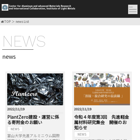
TOP
news List
NEWS
news
2022/11/19
2022/11/19
PlantZero建設・運営に係
令和４年度第3回 先進軽金
る寄附金のお願い
属材料研究集会 開催のお
知らせ
NEWS
NEWS
富山大学先進アルミニウム国際