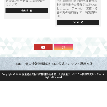
研究センター新設のための寄附
令和4年度第3回目の先進軽金属
について
材料研究集会の開催が決定いた
しました。 テーマは「溶接・接
detail
合研究の最前線」で、特別講師
は田…
detail
HOME
個人情報保護指針
SNS公式アカウント運用方針
Copyright ©
2026
先進軽金属材料国際研究機構 富山大学先進アルミニウム国際研究センター
. All
Rights Reserved.