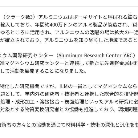
（クラーク数3）アルミニウムはボーキサイトと呼ばれる鉱石
輸入しており、年間約400万トンのアルミ製品が製造され、
ゆるところに活用され、アルミニウムの活躍の場は拡大の一途
が確立されており、アルミニウムを知り尽くした地域であると
国際研究センター（Aluminum Research Center
学先進マグネシウム研究センターと連携して新たに先進軽金属材料国
して活動を展開することになりました。
特化した研究機関ですが、ILMの一員としてマグネシウムな
題として、学内外の研究者・技術者と連携した総合的な技術開
処理・成形加工・溶接接合・表面処理といったアルミ研究に必
対象とする物質変換研究者との協働も推進しており、環境問題
技術者の方々との協働を通じて材料科学・技術の深化と汎化を