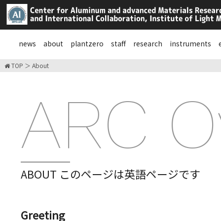
news
about
plantzero
staff
research
instruments
TOP
About
ARC O
ABOUT このページは英語ページです
Greeting