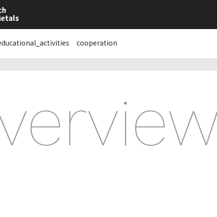
educational_activities
cooperation
vervie