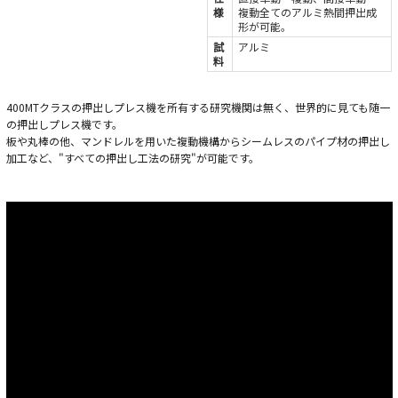
様
複動全てのアルミ熱間押出成
形が可能。
試
アルミ
料
400MTクラスの押出しプレス機を所有する研究機関は無く、世界的に見ても随一
の押出しプレス機です。
板や丸棒の他、マンドレルを用いた複動機構からシームレスのパイプ材の押出し
加工など、"すべての押出し工法の研究"が可能です。