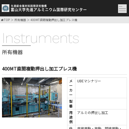
TOP
所有機器
400MT直間複動押出し加工プレス機
Instruments
所有機器
400MT直間複動押出し加工プレス機
メ
UBEマシナリー
ー
カ
ー
型
番
用
アルミの押出し加工
途
例
仕
直接単動・複動、間接単動・