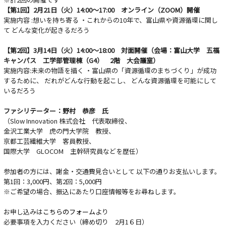
【第1回】2月21日（火）14:00～17:00 オンライン（ZOOM）開催
実施内容 :想いを持ち寄る ・これからの10年で、富山県や資源循環に関し
て どんな変化が起きるだろう
【第2回】3月14日（火）14:00～18:00 対面開催（会場：富山大学 五福
キャンパス 工学部管理棟（G4） 2階 大会議室）
実施内容:未来の物語を描く ・富山県の「資源循環のまちづくり」が成功
するために、 だれがどんな行動を起こし、 どんな資源循環を可能にして
いるだろう
ファシリテーター：野村 恭彦 氏
（Slow Innovation 株式会社 代表取締役、
金沢工業大学 虎の門大学院 教授、
京都工芸繊維大学 客員教授、
国際大学 GLOCOM 主幹研究員などを歴任）
参加者の方には、謝金・交通費見合いとして 以下の通りお支払いします。
第1回：3,000円、第2回：5,000円
※ご希望の場合、振込にあたり口座情報等をお尋ねします。
お申し込みは
こちらのフォーム
より
必要事項を入力ください（締め切り 2月1６日）